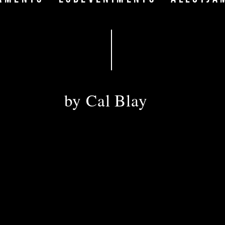
DIRECCIÓ
by Cal Blay
DIRECIÓN · ADRESS
Disseminat ,42 
08810, Sant Pere de Ribes
Autopista C-32, salida 26
Coordenadas GPS:
Nº N 41º, 14’, 32” - E 001º, 45’, 15”