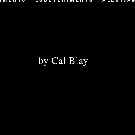
DIRECCIÓ
by Cal Blay
DIRECIÓN · ADRESS
Disseminat ,42 
08810, Sant Pere de Ribes
Autopista C-32, salida 26
Coordenadas GPS:
Nº N 41º, 14’, 32” - E 001º, 45’, 15”