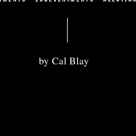
DIRECCIÓ
by Cal Blay
DIRECIÓN · ADRESS
Disseminat ,42 
08810, Sant Pere de Ribes
Autopista C-32, salida 26
Coordenadas GPS:
Nº N 41º, 14’, 32” - E 001º, 45’, 15”